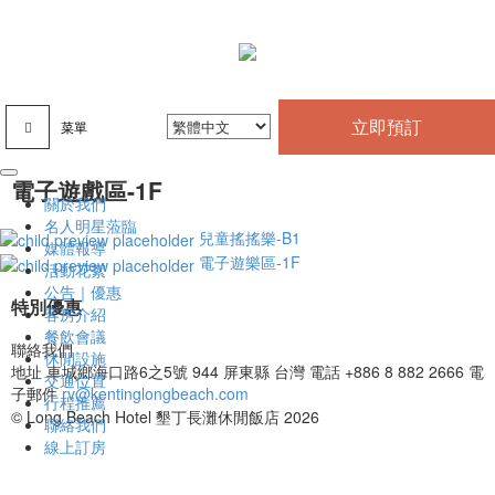
立即預訂
菜單
電子遊戲區-1F
關於我們
名人明星蒞臨
兒童搖搖樂-B1
媒體報導
電子遊樂區-1F
活動花絮
公告｜優惠
特別優惠
客房介紹
餐飲會議
聯絡我們
休閒設施
地址
車城鄉海口路6之5號 944 屏東縣 台灣
電話
+886 8 882 2666
電
交通位置
子郵件
rv@kentinglongbeach.com
行程推薦
© Long Beach Hotel 墾丁長灘休閒飯店 2026
聯絡我們
線上訂房