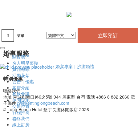
立即預訂
菜單
婚事服務
關於我們
名人明星蒞臨
婚宴專案｜沙灘婚禮
媒體報導
活動花絮
特別優惠
公告｜優惠
客房介紹
聯絡我們
餐飲會議
地址
車城鄉海口路6之5號 944 屏東縣 台灣
電話
+886 8 882 2666
電
休閒設施
子郵件
rv@kentinglongbeach.com
交通位置
© Long Beach Hotel 墾丁長灘休閒飯店 2026
行程推薦
聯絡我們
線上訂房