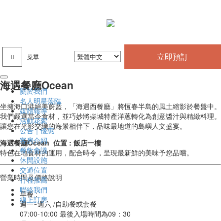
立即預訂
菜單
海遇餐廳Ocean
關於我們
名人明星蒞臨
坐擁海口港絕美蔚藍，「海遇西餐廳」將恆春半島的風土縮影於餐盤中。
媒體報導
我們嚴選當令食材，並巧妙將柴城特產洋蔥轉化為創意醬汁與精緻料理。
活動花絮
讓您在光影交織的海景相伴下，品味最地道的島嶼人文盛宴。
公告｜優惠
客房介紹
海遇餐廳Ocean 位置 : 飯店一樓
餐飲會議
特色在地食材的運用，配合時令，呈現最新鮮的美味予您品嚐。
休閒設施
交通位置
營業時間及價格說明
行程推薦
聯絡我們
早餐 :
線上訂房
週一~週六 /自助餐或套餐
07:00-10:00 最後入場時間為09：30