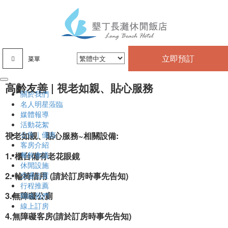
立即預訂
菜單
高齡友善 | 視老如親、貼心服務
關於我們
名人明星蒞臨
媒體報導
活動花絮
公告｜優惠
視老如親、貼心服務~相關設備:
客房介紹
餐飲會議
1. 櫃台備有老花眼鏡
休閒設施
2. 輪椅借用 (請於訂房時事先告知)
交通位置
行程推薦
3.無障礙公廁
聯絡我們
線上訂房
4.無障礙客房(請於訂房時事先告知)