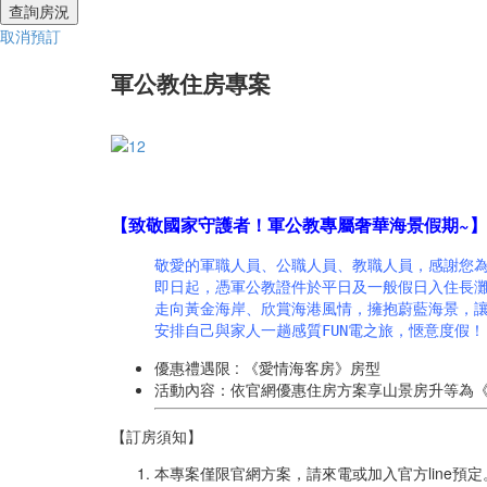
取消預訂
軍公教住房專案
【致敬國家守護者！軍公教專屬奢華海景假期~】
敬愛的軍職人員、公職人員、教職人員，感謝您
即日起，憑軍公教證件於平日及一般假日入住長
走向黃金海岸、欣賞海港風情，擁抱蔚藍海景，
安排自己與家人一趟感質FUN電之旅，愜意度假！
優惠禮遇限 : 《愛情海客房》房型
活動內容：依官網優惠住房方案享山景房升等為《海
【訂房須知】
本專案僅限官網方案，請來電或加入官方line預定