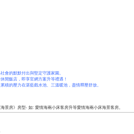
為社會的默默付出與堅定守護家園。
灘休閒飯店，即享官網方案升等禮遇！
讓累積的壓力在湛藍戲水池、三溫暖池，盡情釋壓舒放。
景房》房型- 如: 愛情海兩小床客房升等愛情海兩小床海景客房。
。