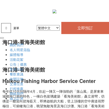
立即預訂
菜單
海口港-看海美術館
關於我們
名人明星蒞臨
媒體報導
活動花絮
公告｜優惠
海口港-看海美術館
客房介紹
餐飲會議
休閒設施
Haikou Fishing Harbor Service Center
交通位置
行程推薦
每年從10月到隔年4月，吹起一陣又一陣強勁的「落山風」是屏東車
聯絡我們
城鄉海口港的特色，一棟白色玻璃建築「看海美術館」矗立港彎，彷
線上訂房
彿是一艘迎向碧海藍天，即將啟航的大船，登上頂樓的空中廊道視野
極佳，可俯瞰海口港，眺望無敵海景及海口沙灘。海口港「看海美術