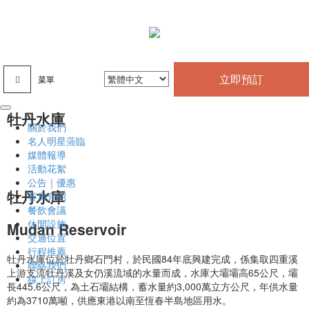
立即預訂
菜單
牡丹水庫
關於我們
名人明星蒞臨
媒體報導
活動花絮
公告｜優惠
牡丹水庫
客房介紹
餐飲會議
休閒設施
Mudan Reservoir
交通位置
行程推薦
牡丹水庫位於牡丹鄉石門村，於民國84年底興建完成，係集取四重溪
聯絡我們
上游支流牡丹溪及女仍溪流域的水量而成，水庫大壩壩高65公尺，壩
線上訂房
長445.6公尺，為土石壩結構，蓄水量約3,000萬立方公尺，年供水量
約為3710萬噸，供應東港以南至恆春半島地區用水。