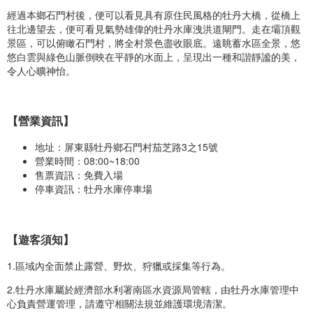
經過本鄉石門村後，便可以看見具有原住民風格的牡丹大橋，從橋上
往北邊望去，便可看見氣勢雄偉的牡丹水庫洩洪道閘門。走在壩頂觀
景區，可以俯瞰石門村，將全村景色盡收眼底。遠眺蓄水區全景，悠
悠白雲與綠色山脈倒映在平靜的水面上，呈現出一種和諧靜謐的美，
令人心曠神怡。
【營業資訊】
地址：屏東縣牡丹鄉石門村茄芝路3之15號
營業時間：08:00~18:00
售票資訊：免費入場
停車資訊：牡丹水庫停車場
【遊客須知】
1.區域內全面禁止露營、野炊、狩獵或採集等行為。
2.牡丹水庫屬於經濟部水利署南區水資源局管轄，由牡丹水庫管理中
心負責營運管理，請遵守相關法規並維護環境清潔。