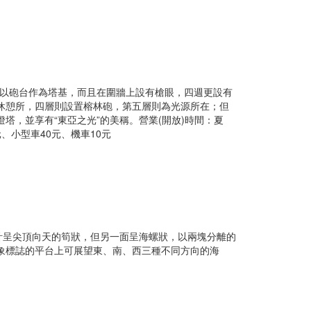
，並以砲台作為塔基，而且在圍牆上設有槍眼，四週更設有
休憩所，四層則設置榕林砲，第五層則為光源所在；但
塔，並享有“東亞之光”的美稱。
營業(開放)時間：夏
、小型車40元、機車10元
計呈尖頂向天的筍狀，但另一面呈海螺狀，以兩塊分離的
象標誌的平台上可展望東、南、西三種不同方向的海