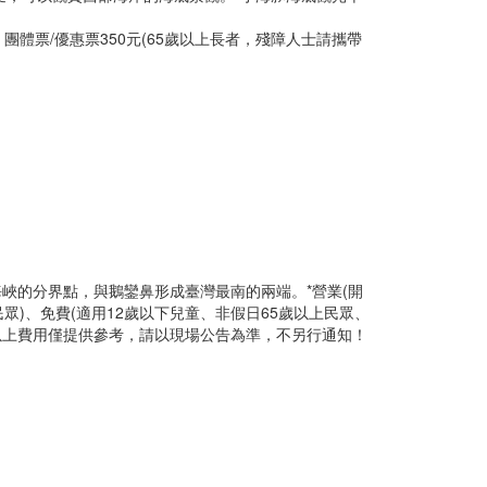
、
團體票/優惠票350元(65歲以上長者，殘障人士請攜帶
海峽的分界點，與鵝鑾鼻形成臺灣最南的兩端。
*營業(開
民眾)、免費(適用12歲以下兒童、非假日65歲以上民眾、
以上費用僅提供參考，請以現場公告為準，不另行通知！