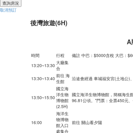
取消預訂
後灣旅遊(6H)
A
時間
行程
備註 中巴：$5000含稅 大巴：$6
大廳集
13:20~13:30
合
前往 海
13:30~13:40
沿途會經過 車城福安宮(土地公
生館
國立海
洋生物
國立海洋生物博物館，簡稱海生
13:50~15:50
博物館
96.81公頃。
*門票：全票450元、
(2.5H)
海洋生
物博物
16:00
前往 關山看夕陽
館入口
處集合