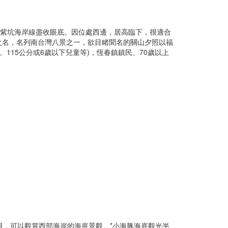
紅紫坑海岸線盡收眼底。因位處西邊，居高臨下，很適合
之名，名列南台灣八景之一，欲目睹聞名的關山夕照以福
老人、115公分或6歲以下兒童等)，恆春鎮鎮民、70歲以上
艇，可以觀賞西部海岸的海底景觀。
*小海豚海底觀光半