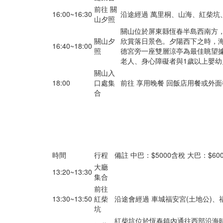
前往 關
16:00~16:30
沿途經過 萬里桐、山海、紅柴坑
山夕照
關山位於屏東縣恆春半島西南方
關山夕
欣賞落日景色。夕陽西下之時，
16:40~18:00
照
德宮旁一座雙層涼亭為最佳眺望
老人、身心障礙者與1歲以上嬰
關山入
18:00
口處集
前往 享用晚餐 回飯店用餐或外
合
時間
行程
備註 中巴：$5000含稅 大巴：$60
大廳
13:20~13:30
集合
前往
13:30~13:50
紅柴
沿途會經過 車城福安宮(土地公)
坑
紅柴坑位於恆春鎮內通往西部沿海