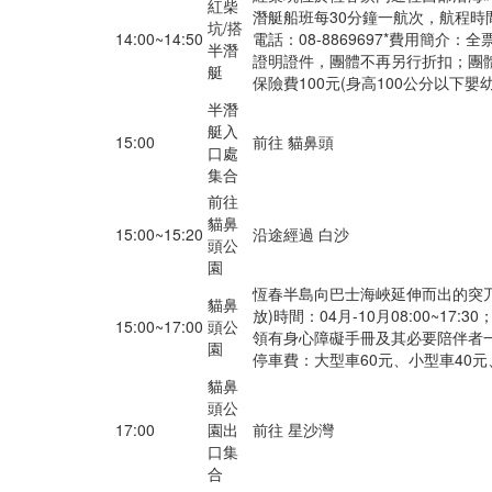
紅柴
潛艇
船班每30分鐘一航次，航程時
坑/搭
14:00~14:50
電話：08-8869697
*費用簡介：全票
半潛
證明證件，團體不再另行折扣；團體
艇
保險費100元(身高100公分以下嬰幼
半潛
艇入
15:00
前往 貓鼻頭
口處
集合
前往
貓鼻
15:00~15:20
沿途經過 白沙
頭公
園
恆春半島向巴士海峽延伸而出的突
貓鼻
放)時間：04月-10月08:00~17:30；1
15:00~17:00
頭公
領有身心障礙手冊及其必
要陪伴者
園
停車費：大型車60元、小型車40元
貓鼻
頭公
17:00
園出
前往 星沙灣
口集
合