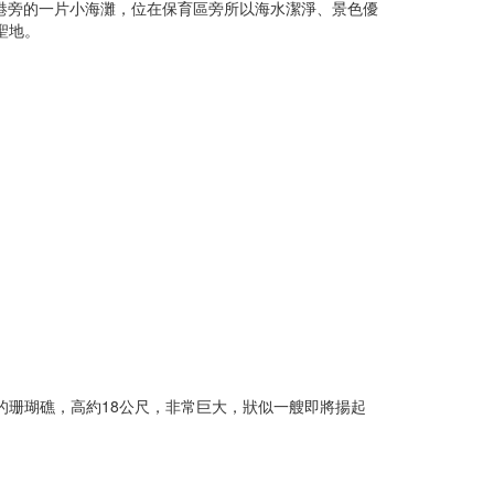
漁港旁的一片小海灘，位在保育區旁所以海水潔淨、景色優
聖地。
珊瑚礁，高約18公尺，非常巨大，狀似一艘即將揚起