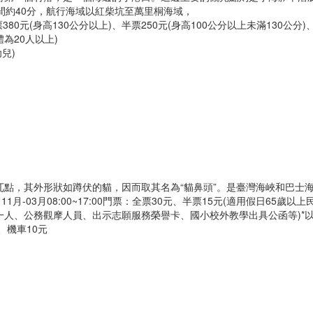
間約40分，航行海域以紅柴坑至萬里桐海域，
380元(身高130公分以上)、
半票250元(身高100公分以上未滿130公分)
為20人以上)
兒)
兀點，其外形狀如蹲伏的貓，因而取其名為“貓鼻頭”。是臺灣海峽和巴士
1月-03月08:00~17:00
門票：全票30元、半票15元(適用假日65歲以上
一人、公務觀摩人員、出示志願服務榮譽卡、國小校外教學出具公函等)
*
、機車10元