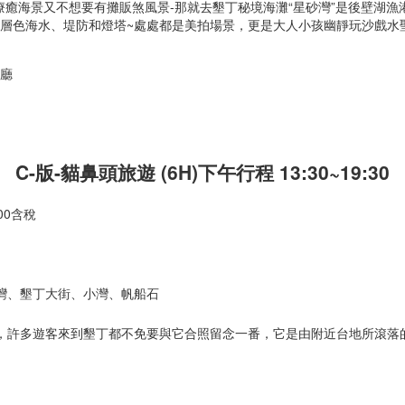
療癒海景又不想要有攤販煞風景-那就去墾丁秘境海灘“星砂灣”是後壁湖
漸層色海水、堤防和燈塔~處處都是美拍場景，更是大人小孩幽靜玩沙戲水
餐廳
C-版-貓鼻頭
旅遊 (6H)下午行程 13:30~19:30
00含稅
南灣、墾丁大街、小灣、帆船石
，許多遊客來到墾丁都不免要與它合照留念一番，它是由附近台地所滾落的