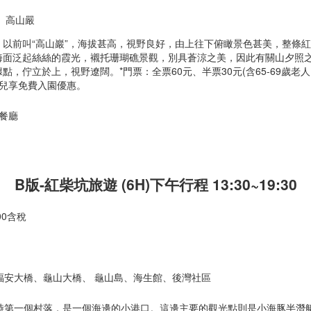
、高山嚴
，以前叫“高山巖”，海拔甚高，視野良好，由上往下俯瞰景色甚美，整條
海面泛起絲絲的霞光，襯托珊瑚礁景觀，別具蒼涼之美，因此有關山夕照
據點，佇立於上，視野遼闊。
*門票：全票60元、半票30元(含65-69歲
幼兒享免費入園優惠。
面餐廳
B版-
紅柴坑旅遊 (6H)下午行程 13:30~19:30
00含稅
、福安大橋、龜山大橋、 龜山島、海生館、後灣社區
時第一個村落，是一個海邊的小港口。這邊主要的觀光點則是小海豚半潛