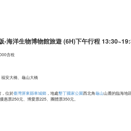
版-海洋生物博物館
旅遊 (6H)下午行程 13:30~19:
000含稅
)、福安大橋、龜山大橋
館，位於
臺灣
屏東縣
車城鄉
，地處
墾丁國家公園
西北角
龜山
山麓的臨海地
優惠票250元、博愛票225、團體票350元。