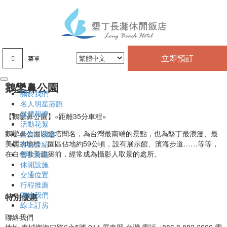
立即預訂
菜單
鵝鑾鼻公園
關於我們
名人明星蒞臨
媒體報導
【鵝鑾鼻公園】«距離35分車程»
活動花絮
鵝鑾鼻公園以燈塔聞名，為台灣最南端的景點，也為墾丁最浪漫、最
公告｜優惠
美麗的地標，園區佔地約59公頃，設有展示館、濱海步道……等等，
客房介紹
在白色唯美建築前，經常成為攝影人取景的處所。
餐飲會議
休閒設施
交通位置
行程推薦
聯絡我們
特別優惠
線上訂房
聯絡我們
地址
車城鄉海口路6之5號 944 屏東縣 台灣
電話
+886 8 882 2666
電