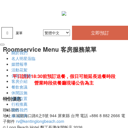
立即預訂
菜單
Roomservice Menu 客房服務菜單
關於我們
名人明星蒞臨
媒體報導
活動花絮
公告｜優惠
平日請於18:30前預訂送餐 , 假日可能延長送餐時段
客房介紹
營業時段依餐廳現場公告為主
餐飲會議
休閒設施
特別優惠
交通位置
行程推薦
聯絡我們
聯絡我們
線上訂房
地址
車城鄉海口路6之5號 944 屏東縣 台灣
電話
+886 8 882 2666
電
子郵件
rv@kentinglongbeach.com
© Long Beach Hotel 墾丁長灘休閒飯店 2026